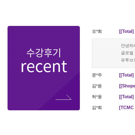
[[Tot
오*희
안녕하
수강후기
글로벌 
recent
유투브로
내용들이
그러던
[[Tot
문*주
덕분에 
[[Shop
김*윤
감사합니
[[Tot
허*웅
[TCMC 
김*희