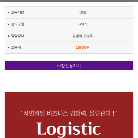
교육기간
60일
강의구성
14차시
담당강사
김범열
,
전명욱
교육비
220,000원
수강신청하기