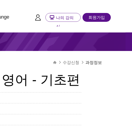
unge
회원가입
나의 강의
실
수강신청
과정정보
영어 - 기초편