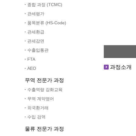
종합 과정 (TCMC)
관세평가
품목분류 (HS-Code)
관세환급
관세감면
수출입통관
FTA
과정소개
AEO
무역 전문가 과정
수출역량 강화교육
무역 계약영어
외국환거래
수입 검역
물류 전문가 과정