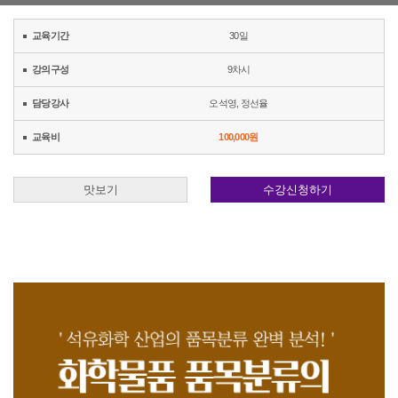
교육기간
30일
강의구성
9차시
담당강사
오석영
,
정선율
교육비
100,000원
맛보기
수강신청하기