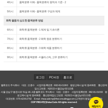
4차시
품목분류 이해 - 품목분류의 원칙과 기준 - 2
5차시
품목분류 이해 - 품목분류 구성과 체계
화학 물품의 심오한 품목분류 방법
6차시
화학류 품목분류 - 1 체계 및 기초이론
7차시
화학류 품목분류 - 2 화학 원료 분류하기
8차시
화학류 품목분류 - 3 화학 제품 분류하기
9차시
화학류 품목분류 - 4 플라스틱, 고무 분류하기
로그인
PC버전
홈으로
밸류코드 주식회사 대표 : 오종수 사업자등록번호 : 882-81-01093 평생교육시설 제 원-608호 통신판매
업신고번호 : 제2022-서울강남-02113호
서울 강남구 봉은사로 51길 46, 4층 밸류코드 주식회사 대표 : 오종수 사업자등록번호 : 882-81-01093 평
생교육시설 제 원-608호 통신판매업신고번호 : 제2022-서울강남-02113호
대표번호 : 070-4236-2782 E-mail : theacademy@theconsultinggr.com (고객센터 평일 9:00~18:00)
COPYRIGHT(C)ValueCode All rights reserved.