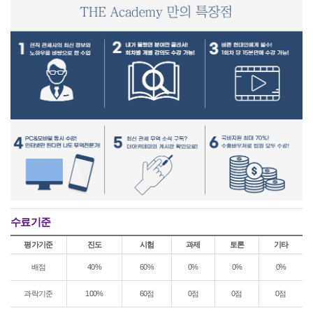
수료기준
평가기준
진도
시험
과제
토론
기타
배점
40%
60%
0%
0%
0%
과락기준
100%
60점
0점
0점
0점