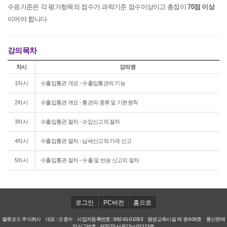
수료기준은 각 평가항목의 점수가 과락기준 점수이상이고 총점이
70점 이상
이어야 합니다.
강의목차
차시
강의명
1차시
수출입통관 개요 - 수출입통관의 기능
2차시
수출입통관 개요 - 통관의 종류 및 기본원칙
3차시
수출입통관 절차 - 수입신고의 절차
4차시
수출입통관 절차 - 납세신고와 가격 신고
5차시
수출입통관 절차 - 수출 및 반송 신고의 절차
로그인
PC버전
홈으로
밸류코드 주식회사 대표 : 오종수 사업자등록번호 : 882-81-01093 평생교육시설 제 원-608호 통신판매
업신고번호 : 제2022-서울강남-02113호