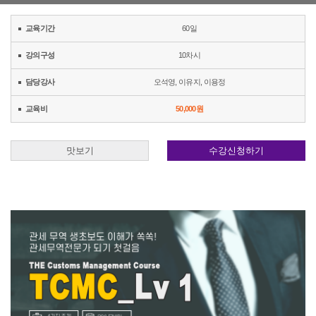
교육기간
60일
강의구성
10차시
담당강사
오석영
,
이유지
,
이용정
교육비
50,000원
맛보기
수강신청하기