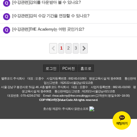
[수강관련]강의를 다운받아 볼 수 있나요?
[수강관련]강의 수강 기간을 연장할 수 있나요?
[수강관련]THE Academy는 어떤 곳인가요?
1
2
3
로그인
PC버전
홈으로
밸류코드 주식회사 대표 : 오종수 사업자등록번호 : 882-81-01093 평생교육시설 제 원-608호 통신판매
업신고번호 : 제2022-서울강남-02113호
서울 강남구 봉은사로 51길 46, 4층 밸류코드 주식회사 대표 : 오종수 사업자등록번호 : 882-81-01093 평
생교육시설 제 원-608호 통신판매업신고번호 : 제2022-서울강남-02113호
대표번호 : 070-4236-2782 E-mail : theacademy@theconsultinggr.com (고객센터 평일 9:00~18:00)
COPYRIGHT(C)ValueCode All rights reserved.
호스팅 제공자: 주식회사 맑은소프트