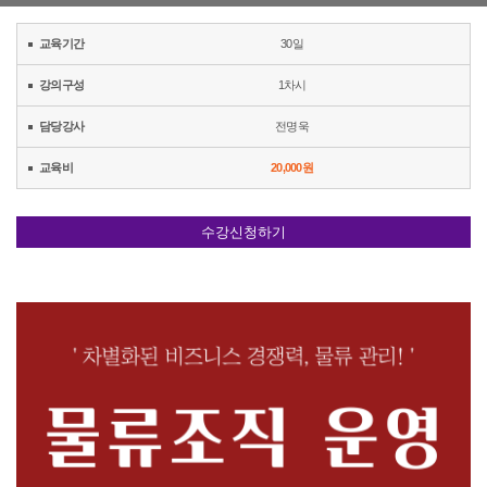
교육기간
30일
강의구성
1차시
담당강사
전명욱
교육비
20,000원
수강신청하기