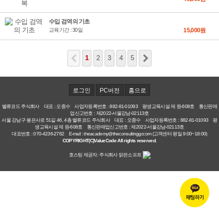
수입 검역의 기초
교육기간 : 30일
15,000원
1
2
3
4
5
로그인
PC버전
홈으로
밸류코드 주식회사 대표 : 오종수 사업자등록번호 : 882-81-01093 평생교육시설 제 원-608호 통신판매
업신고번호 : 제2022-서울강남-02113호
서울 강남구 봉은사로 51길 46, 4층 밸류코드 주식회사 대표 : 오종수 사업자등록번호 : 882-81-01093 평
생교육시설 제 원-608호 통신판매업신고번호 : 제2022-서울강남-02113호
대표번호 : 070-4236-2782 E-mail : theacademy@theconsultinggr.com (고객센터 평일 9:00~18:00)
COPYRIGHT(C)ValueCode All rights reserved.
호스팅 제공자: 주식회사 맑은소프트