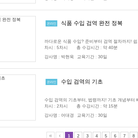
식품 수입 검역 완전 정복
온라인
까다로운 식품 수입? 준비부터 검역 절차까지! 쉽
차시 : 5차시 총 수강시간 : 약 40분
강사명
:
박현욱
교육기간
:
30일
수입 검역의 기초
온라인
수입 검역의 기초부터, 법령까지! 기초 개념부터
차시 : 2차시 총 수강시간 : 약 15분
강사명
:
어대경
교육기간
:
30일
1
2
3
4
5
6
7
8