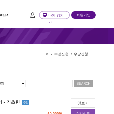
unge
회원가입
나의 강의
실
수강신청
수강신청
 - 기초편
추천
맛보기
수강신청
60,000원