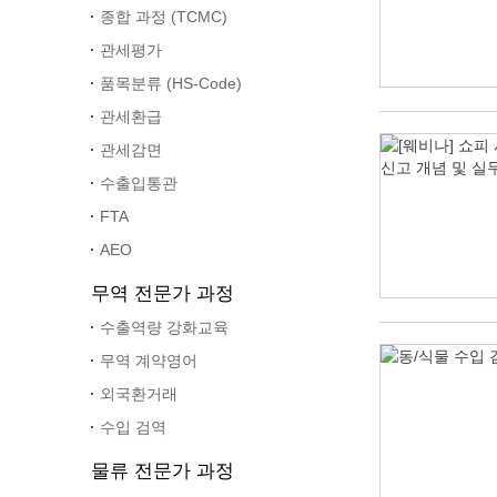
종합 과정 (TCMC)
관세평가
품목분류 (HS-Code)
관세환급
관세감면
수출입통관
FTA
AEO
무역 전문가 과정
수출역량 강화교육
무역 계약영어
외국환거래
수입 검역
물류 전문가 과정