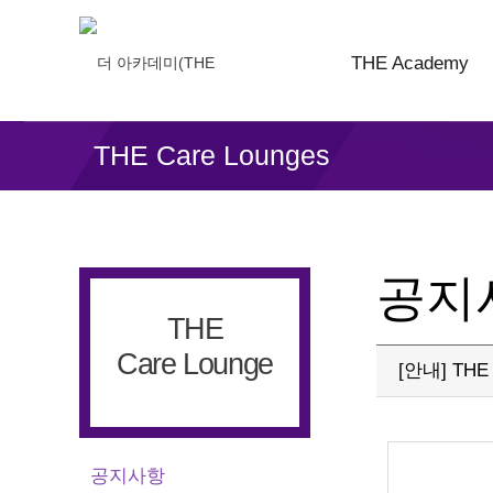
THE Academy
THE Care Lounges
공지
THE
Care Lounge
[안내] TH
공지사항